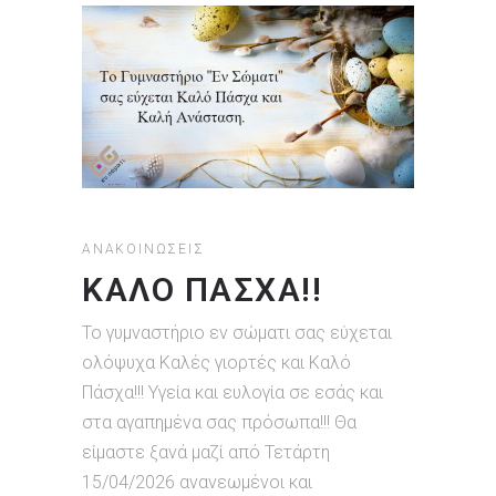
ΑΝΑΚΟΙΝΏΣΕΙΣ
ΚΑΛΌ ΠΆΣΧΑ!!
Το γυμναστήριο εν σώματι σας εύχεται
ολόψυχα Καλές γιορτές και Καλό
Πάσχα!!! Υγεία και ευλογία σε εσάς και
στα αγαπημένα σας πρόσωπα!!! Θα
είμαστε ξανά μαζί από Τετάρτη
15/04/2026 ανανεωμένοι και