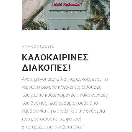
ΑΝΑΚΟΙΝΏΣΕΙΣ
ΚΑΛΟΚΑΙΡΙΝΕΣ
ΔΙΑΚΟΠΕΣ!
Αγαπημένοι μας φίλοι και ασκούμενοι, το
γυμναστήριό μας κλείνει τις αίθουσες
του για τις καθιερωμένες… καλοκαιρινές
του βουτιές! Σας ευχαριστούμε από
καρδιάς για τη στήριξη και την ενέργεια
που μας δώσατε και φέτος!
Επιστρέφουμε την Δευτέρα, 1