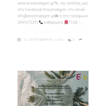
www.ensomatigym.gr
, της σελίδας μας
στο Facebook Ensomatigym, στο email
info@ensomatigym.gr
ή στο τηλέφωνο
2541070291
καθημερινά
15:00 –
12 ΣΕΠΤΕΜΒΡΊΟΥ, 2025
0