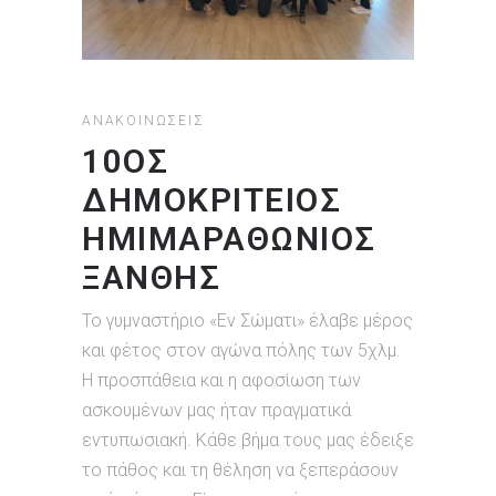
ΑΝΑΚΟΙΝΏΣΕΙΣ
10ΟΣ
ΔΗΜΟΚΡΊΤΕΙΟΣ
ΗΜΙΜΑΡΑΘΏΝΙΟΣ
ΞΆΝΘΗΣ
Το γυμναστήριο «Εν Σώματι» έλαβε μέρος
και φέτος στον αγώνα πόλης των 5χλμ.
Η προσπάθεια και η αφοσίωση των
ασκουμένων μας ήταν πραγματικά
εντυπωσιακή. Κάθε βήμα τους μας έδειξε
το πάθος και τη θέληση να ξεπεράσουν