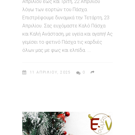
Απριλίου έως και Τρίτη, 22 Απριλίου
λόγω των εορτών του Πάσχα.
Επιστρέφουμε δυναμικά την Τετάρτη, 23
Απριλίου. Σας ευχόμαστε Καλό Πάσχα
και Καλή Ανάσταση, με υγεία και αγαπη! Ας
γεμίσει το φετινό Πάσχα τις καρδιές
όλων μας με φως και ελπίδα.
11 ΑΠΡΙΛΊΟΥ, 2025
0