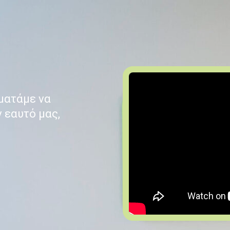
αματάμε να
 εαυτό μας,