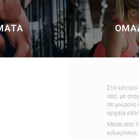
ΜΑΤΑ
ΟΜΑ
Στο κέντρο 
σας, με στό
σε μικρούς 
αρχαία ελλη
Μέσα από τη
ειλικρίνεια