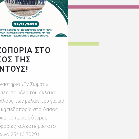
ΖΟΠΟΡΙΑ ΣΤΟ
ΣΟΣ ΤΗΣ
ΝΤΟΥΣ!
μναστήριο «Εν Σώματι»
αλεί τα μέλη του αλλά και
ίλους των μελών του για μια
ική πεζοπορία στο Δάσος
ούς Για περισσότερες
φορίες καλέστε μας στο
ωνο 25410 70291