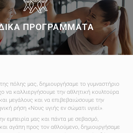
ΔΙΚΆ ΠΡΟΓΡΆΜΜΑΤΑ
ΠΕΡΙΣΣΟΤΕΡΑ
της πόλης μας, δημιουργήσαμε το γυμναστήριο
χο να καλλιεργήσουμε την αθλητική κουλτούρα
και μεγάλους και να επιβεβαιώσουμε την
νική ρήση «Νους υγιής εν σώματι υγιεί».
ν εμπειρία μας και πάντα με σεβασμό,
 και αγάπη προς τον αθλούμενο, δημιουργήσαμε