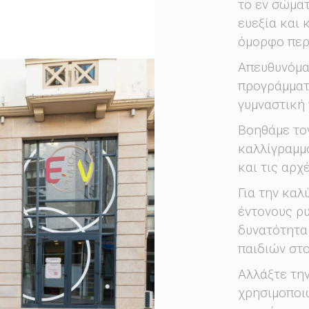
το εν σώματ
ευεξία και 
όμορφο περ
Απευθυνόμασ
προγράμματα
γυμναστική 
Βοηθάμε τον
καλλίγραμμο
και τις αρχ
Για την καλ
έντονους ρυ
δυνατότητα
παιδιών στ
Αλλάξτε την
χρησιμοποι