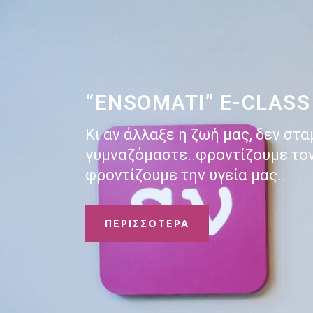
“ENSOMATI” E-CLASS
Κι αν άλλαξε η ζωή μας, δεν στ
γυμναζόμαστε..φροντίζουμε τον
φροντίζουμε την υγεία μας..
ΠΕΡΙΣΣΌΤΕΡΑ