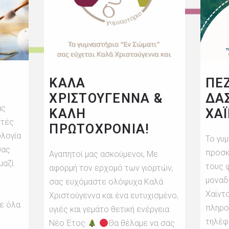
ΚΑΛΆ
ΠΕ
ΧΡΙΣΤΟΎΓΕΝΝΑ &
ΔΑ
ας
ΚΑΛΉ
ΧΑΪ
ρτές
ΠΡΩΤΟΧΡΟΝΙΆ!
υλογία
Το γυ
σας
προσκ
Αγαπητοί μας ασκούμενοι, Με
μαζί
τους φ
αφορμή τον ερχομό των γιορτών,
μοναδ
σας ευχόμαστε ολόψυχα Καλά
Χαϊντ
Χριστούγεννα και ένα ευτυχισμένο,
ε όλα
πληρο
υγιές και γεμάτο θετική ενέργεια
-
τηλέφ
Νέο Έτος.
Θα θέλαμε να σας