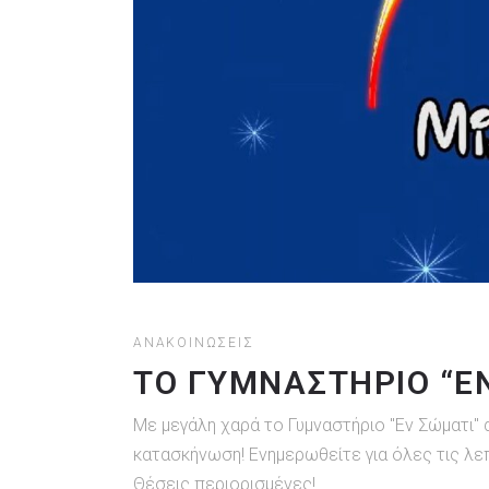
ΑΝΑΚΟΙΝΏΣΕΙΣ
ΤΟ ΓΥΜΝΑΣΤΗΡΙΟ “Ε
Με μεγάλη χαρά το Γυμναστήριο "Εν Σώματι" 
κατασκήνωση! Ενημερωθείτε για όλες τις λε
Θέσεις περιορισμένες!