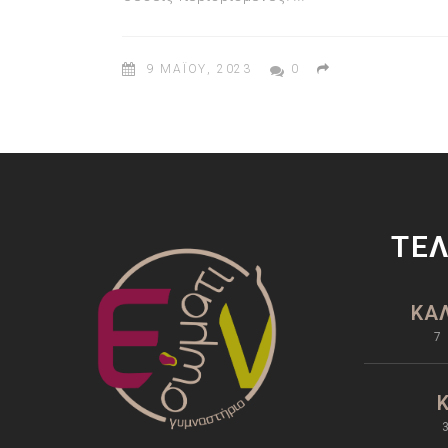
9 ΜΑΪ́ΟΥ, 2023
0
ΤΕΛ
ΚΑΛ
7