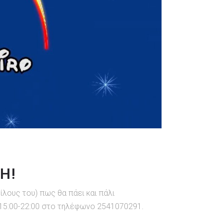
Η!
ίλους του) πως θα πάει και πάλι
 15:00-22:00 στο τηλέφωνο 2541070291.