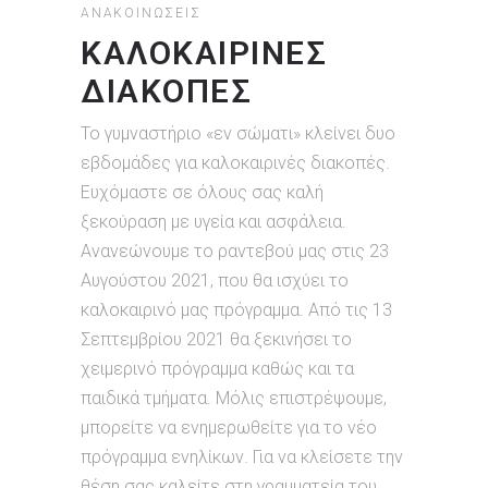
ΑΝΑΚΟΙΝΏΣΕΙΣ
ΚΑΛΟΚΑΙΡΙΝΈΣ
ΔΙΑΚΟΠΈΣ
Το γυμναστήριο «εν σώματι» κλείνει δυο
εβδομάδες για καλοκαιρινές διακοπές.
Ευχόμαστε σε όλους σας καλή
ξεκούραση με υγεία και ασφάλεια.
Ανανεώνουμε το ραντεβού μας στις 23
Αυγούστου 2021, που θα ισχύει το
καλοκαιρινό μας πρόγραμμα. Από τις 13
Σεπτεμβρίου 2021 θα ξεκινήσει το
χειμερινό πρόγραμμα καθώς και τα
παιδικά τμήματα. Μόλις επιστρέψουμε,
μπορείτε να ενημερωθείτε για το νέο
πρόγραμμα ενηλίκων. Για να κλείσετε την
θέση σας καλείτε στη γραμματεία του