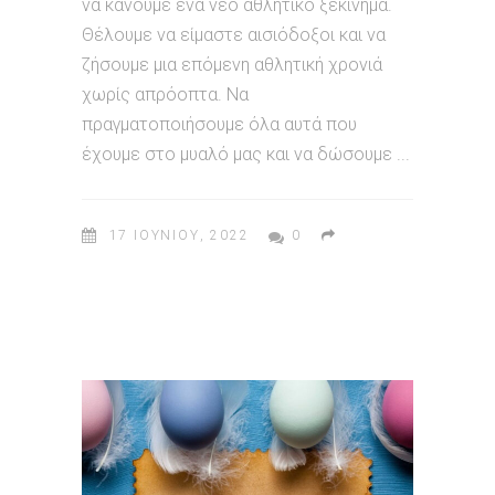
να κάνουμε ένα νέο αθλητικό ξεκίνημα.
Θέλουμε να είμαστε αισιόδοξοι και να
ζήσουμε μια επόμενη αθλητική χρονιά
χωρίς απρόοπτα. Να
πραγματοποιήσουμε όλα αυτά που
έχουμε στο μυαλό μας και να δώσουμε
17 ΙΟΥΝΊΟΥ, 2022
0