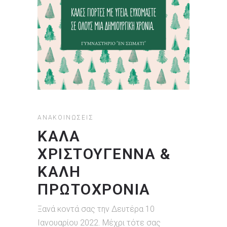
ΑΝΑΚΟΙΝΏΣΕΙΣ
ΚΑΛΆ
ΧΡΙΣΤΟΎΓΕΝΝΑ &
ΚΑΛΉ
ΠΡΩΤΟΧΡΟΝΙΆ
Ξανά κοντά σας την Δευτέρα 10
Ιανουαρίου 2022. Μέχρι τότε σας