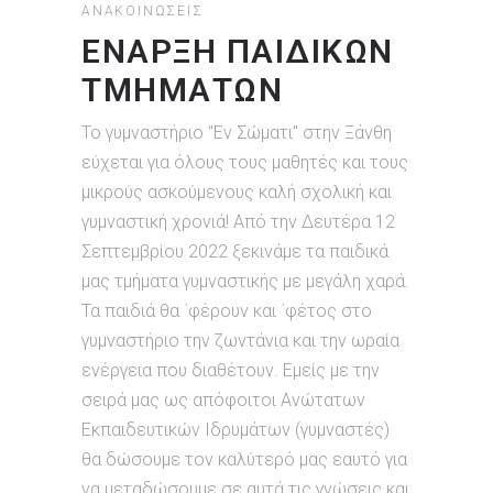
ΑΝΑΚΟΙΝΏΣΕΙΣ
ΕΝΑΡΞΗ ΠΑΙΔΙΚΩΝ
ΤΜΗΜΑΤΩΝ
Το γυμναστήριο "Εν Σώματι" στην Ξάνθη
εύχεται για όλους τους μαθητές και τους
μικρούς ασκούμενους καλή σχολική και
γυμναστική χρονιά! Από την Δευτέρα 12
Σεπτεμβρίου 2022 ξεκινάμε τα παιδικά
μας τμήματα γυμναστικής με μεγάλη χαρά.
Τα παιδιά θα ΄φέρουν και ΄φέτος στο
γυμναστήριο την ζωντάνια και την ωραία
ενέργεια που διαθέτουν. Εμείς με την
σειρά μας ως απόφοιτοι Ανώτατων
Εκπαιδευτικών Ιδρυμάτων (γυμναστές)
θα δώσουμε τον καλύτερό μας εαυτό για
να μεταδώσουμε σε αυτά τις γνώσεις και