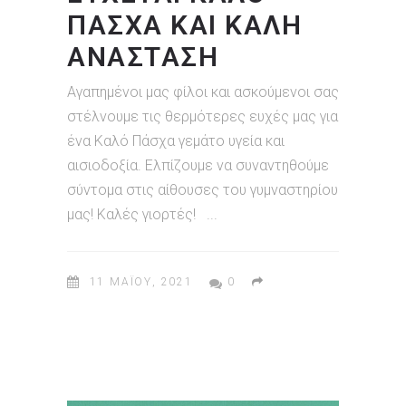
ΠΆΣΧΑ ΚΑΙ ΚΑΛΉ
ΑΝΆΣΤΑΣΗ
Αγαπημένοι μας φίλοι και ασκούμενοι σας
στέλνουμε τις θερμότερες ευχές μας για
ένα Καλό Πάσχα γεμάτο υγεία και
αισιοδοξία. Ελπίζουμε να συναντηθούμε
σύντομα στις αίθουσες του γυμναστηρίου
μας! Καλές γιορτές!
11 ΜΑΪ́ΟΥ, 2021
0