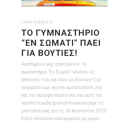
ΑΝΑΚΟΙΝΏΣΕΙΣ
ΤΟ ΓΥΜΝΑΣΤΗΡΙΟ
“ΕΝ ΣΩΜΑΤΙ” ΠΑΕΙ
ΓΙΑ ΒΟΥΤΙΕΣ!
Αγαπημένοι μας ασκούμενοι. Το
γυμναστήριο "Εν Σώματι" κλείνει τις
αίθουσες του και πάει για βουτιές! Σας
ευχαριστούμε για την εμπιστοσύνη σας
και την όμορφη παρέα σας και αυτή την
περιπετειώδη χρόνια! Ανανεώνουμε το
ραντεβού μας για τις 30 Αυγούστου 2022!
Καλό υπόλοιπο καλοκαιριού με υγεία!