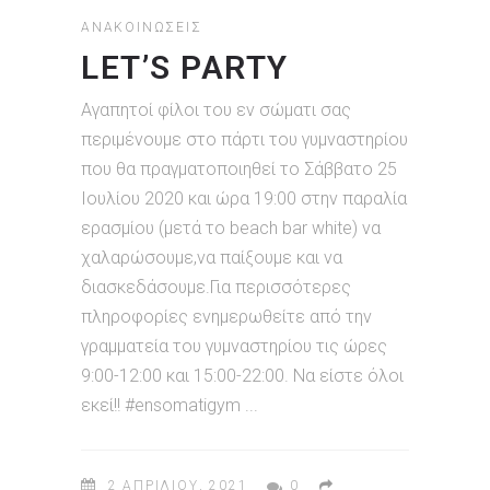
ΑΝΑΚΟΙΝΏΣΕΙΣ
LET’S PARTY
Αγαπητοί φίλοι του εν σώματι σας
περιμένουμε στο πάρτι του γυμναστηρίου
που θα πραγματοποιηθεί το Σάββατο 25
Ιουλίου 2020 και ώρα 19:00 στην παραλία
ερασμίου (μετά το beach bar white) να
χαλαρώσουμε,να παίξουμε και να
διασκεδάσουμε.Για περισσότερες
πληροφορίες ενημερωθείτε από την
γραμματεία του γυμναστηρίου τις ώρες
9:00-12:00 και 15:00-22:00. Να είστε όλοι
εκεί!! #ensomatigym
2 ΑΠΡΙΛΊΟΥ, 2021
0