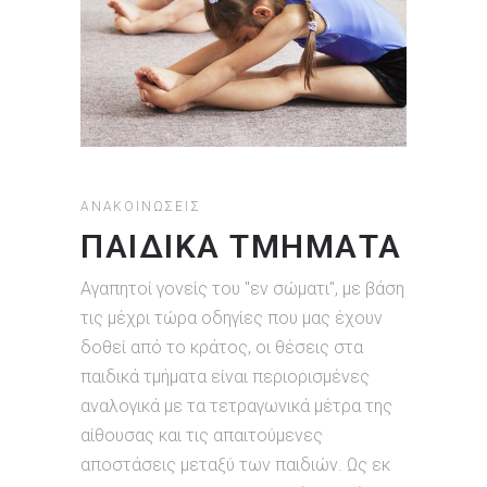
ΑΝΑΚΟΙΝΏΣΕΙΣ
ΠΑΙΔΙΚΑ ΤΜΗΜΑΤΑ
Αγαπητοί γονείς του "εν σώματι", με βάση
τις μέχρι τώρα οδηγίες που μας έχουν
δοθεί από το κράτος, οι θέσεις στα
παιδικά τμήματα είναι περιορισμένες
αναλογικά με τα τετραγωνικά μέτρα της
αίθουσας και τις απαιτούμενες
αποστάσεις μεταξύ των παιδιών. Ως εκ