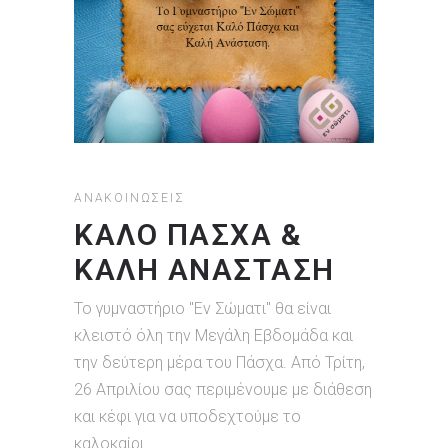
ΑΝΑΚΟΙΝΏΣΕΙΣ
ΚΑΛΌ ΠΆΣΧΑ &
ΚΑΛΉ ΑΝΆΣΤΑΣΗ
Το γυμναστήριο "Εν Σώματι" θα είναι
κλειστό όλη την Mεγάλη Eβδομάδα και
την δεύτερη μέρα του Πάσχα. Από Τρίτη,
26 Απριλίου σας περιμένουμε με διάθεση
και κέφι για να υποδεχτούμε το
καλοκαίρι.