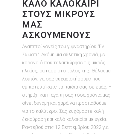
ΚΑΛΌ ΚΑΛΟΚΑΊΡΙ
ΣΤΟΥΣ ΜΙΚΡΟΎΣ
ΜΑΣ
ΑΣΚΟΎΜΕΝΟΥΣ
Αγαπητοί γονείς του γυμναστηρίου "Εν
Σώματι". Ακόμη μια αθλητική χρονιά, με
κορονοϊό που ταλαιπώρησε τις μικρές
ηλικίες, έφτασε στο τέλος της. Θέλουμε
λοιπόν, να σας ευχαριστήσουμε που
εμπιστευτήκατε τα παιδιά σας σε εμάς. Η
στήριξη και η αγάπη σας τόσα χρόνια μας
δίνει δύναμη και χαρά να προσπαθούμε
για το καλύτερο. Σας ευχόμαστε καλή
ξεκούραση και καλό καλοκαίρι με υγεία.
Ραντεβού στις 12 Σεπτεμβρίου 2022 για