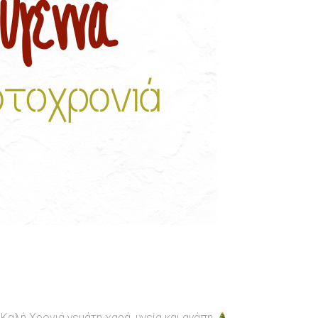
αλή Χρονιά γεμάτη χαρά, υγεία και αγάπη.