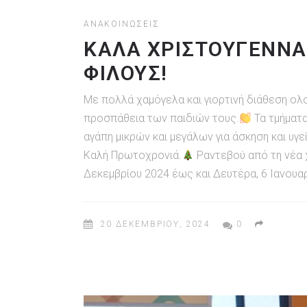
ΑΝΑΚΟΙΝΏΣΕΙΣ
ΚΑΛΑ ΧΡΙΣΤΟΥΓΕΝΝΑ
ΦΙΛΟΥΣ!
Με πολλά χαμόγελα και γιορτινή διάθεση ολ
προσπάθεια των παιδιών τους.
Τα τμήματα
αγάπη μικρών και μεγάλων για άσκηση και υγεί
Καλή Πρωτοχρονιά.
Ραντεβού από τη νέα 
Δεκεμβρίου 2024 έως και Δευτέρα, 6 Ιανουα
20 ΔΕΚΕΜΒΡΊΟΥ, 2024
0