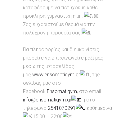
καταφέρουμε να πετύχουμε κάθε
πρόκληση, γυμναστική ή μη.
Σας ευχαριστούμε θερμά για την
πολύχρονη παρουσία σας!
_____________________________________________________
Για πληροφορίες και διευκρινίσεις
μπορείτε να επικοινωνείτε μαζί μας
μέσω της ιστοσελίδας
μας
www.ensomatigym.gr
, της
σελίδας μας στο
Facebook
Ensomatigym
, στο email
info@ensomatigym.gr
ή στο
τηλέφωνο
2541070291
καθημερινά
15:00 – 22:00
.